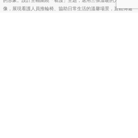
的形象。設計主軸圍繞「看護」主題，選用三張溫暖的人物影
像，展現看護人員推輪椅、協助日常生活的溫馨場景，直觀傳遞
服務核心價值。
關鍵資訊如 LINE 和官方網站的 QR Code，精心放置於易於辨識
的位置，方便受眾快速聯繫。以金色與藍色設計政府人力評鑑獎
章，突顯其連續兩年獲得 A 級評鑑的卓越成績，提升品牌公信
力。文案則聚焦其仲介範疇，包括「看護工」「廠工」「機構
工」「家庭幫傭」，完整呈現服務範圍，結合溫暖、專業與可信
賴的品牌形象，吸引潛在客戶的目光與信任。